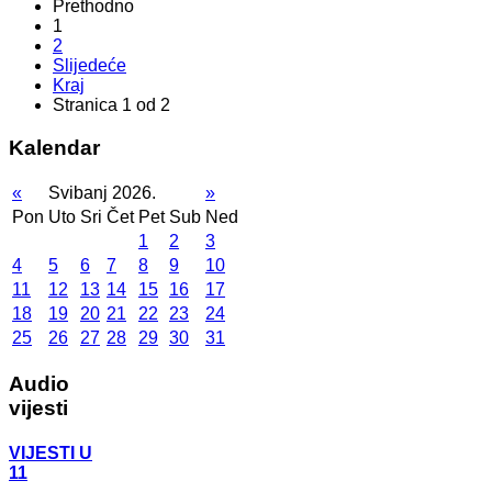
Prethodno
1
2
Slijedeće
Kraj
Stranica 1 od 2
Kalendar
«
Svibanj 2026.
»
Pon
Uto
Sri
Čet
Pet
Sub
Ned
1
2
3
4
5
6
7
8
9
10
11
12
13
14
15
16
17
18
19
20
21
22
23
24
25
26
27
28
29
30
31
Audio
vijesti
VIJESTI U
11