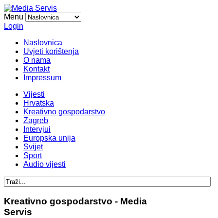
Menu
Login
Naslovnica
Uvjeti korištenja
O nama
Kontakt
Impressum
Vijesti
Hrvatska
Kreativno gospodarstvo
Zagreb
Intervjui
Europska unija
Svijet
Sport
Audio vijesti
Kreativno gospodarstvo - Media
Servis