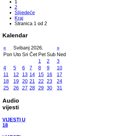
1
2
Slijedeće
Kraj
Stranica 1 od 2
Kalendar
«
Svibanj 2026.
»
Pon
Uto
Sri
Čet
Pet
Sub
Ned
1
2
3
4
5
6
7
8
9
10
11
12
13
14
15
16
17
18
19
20
21
22
23
24
25
26
27
28
29
30
31
Audio
vijesti
VIJESTI U
18