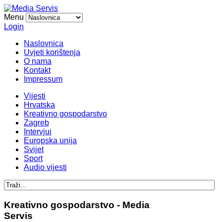
Menu
Login
Naslovnica
Uvjeti korištenja
O nama
Kontakt
Impressum
Vijesti
Hrvatska
Kreativno gospodarstvo
Zagreb
Intervjui
Europska unija
Svijet
Sport
Audio vijesti
Kreativno gospodarstvo - Media
Servis