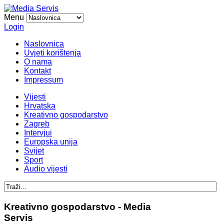
Menu
Login
Naslovnica
Uvjeti korištenja
O nama
Kontakt
Impressum
Vijesti
Hrvatska
Kreativno gospodarstvo
Zagreb
Intervjui
Europska unija
Svijet
Sport
Audio vijesti
Kreativno gospodarstvo - Media
Servis