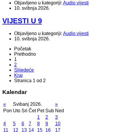
Objavljeno u kategoriji:
Audio vijesti
10. svibnja 2026.
VIJESTI U 9
Objavljeno u kategoriji:
Audio vijesti
10. svibnja 2026.
Početak
Prethodno
1
2
Slijedeće
Kraj
Stranica 1 od 2
Kalendar
«
Svibanj 2026.
»
Pon
Uto
Sri
Čet
Pet
Sub
Ned
1
2
3
4
5
6
7
8
9
10
11
12
13
14
15
16
17