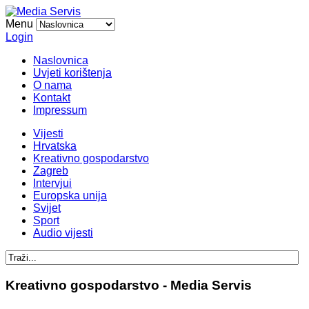
Menu
Login
Naslovnica
Uvjeti korištenja
O nama
Kontakt
Impressum
Vijesti
Hrvatska
Kreativno gospodarstvo
Zagreb
Intervjui
Europska unija
Svijet
Sport
Audio vijesti
Kreativno gospodarstvo - Media Servis