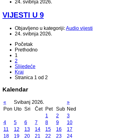
24. svibnja 2026.
VIJESTI U 9
Objavljeno u kategoriji:
Audio vijesti
24. svibnja 2026.
Početak
Prethodno
1
2
Slijedeće
Kraj
Stranica 1 od 2
Kalendar
«
Svibanj 2026.
»
Pon
Uto
Sri
Čet
Pet
Sub
Ned
1
2
3
4
5
6
7
8
9
10
11
12
13
14
15
16
17
18
19
20
21
22
23
24