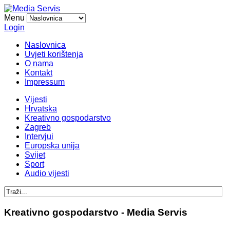
Menu
Login
Naslovnica
Uvjeti korištenja
O nama
Kontakt
Impressum
Vijesti
Hrvatska
Kreativno gospodarstvo
Zagreb
Intervjui
Europska unija
Svijet
Sport
Audio vijesti
Kreativno gospodarstvo - Media Servis