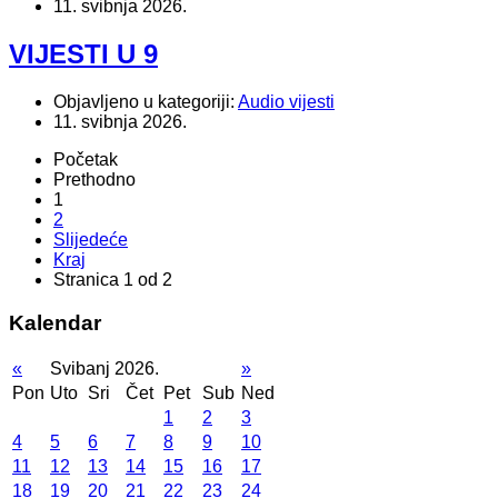
11. svibnja 2026.
VIJESTI U 9
Objavljeno u kategoriji:
Audio vijesti
11. svibnja 2026.
Početak
Prethodno
1
2
Slijedeće
Kraj
Stranica 1 od 2
Kalendar
«
Svibanj 2026.
»
Pon
Uto
Sri
Čet
Pet
Sub
Ned
1
2
3
4
5
6
7
8
9
10
11
12
13
14
15
16
17
18
19
20
21
22
23
24