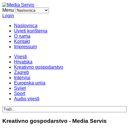
Menu
Login
Naslovnica
Uvjeti korištenja
O nama
Kontakt
Impressum
Vijesti
Hrvatska
Kreativno gospodarstvo
Zagreb
Intervjui
Europska unija
Svijet
Sport
Audio vijesti
Kreativno gospodarstvo - Media Servis