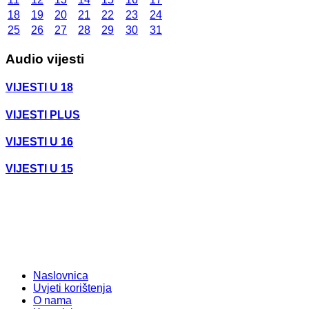
18
19
20
21
22
23
24
25
26
27
28
29
30
31
Audio vijesti
VIJESTI U 18
VIJESTI PLUS
VIJESTI U 16
VIJESTI U 15
Naslovnica
Uvjeti korištenja
O nama