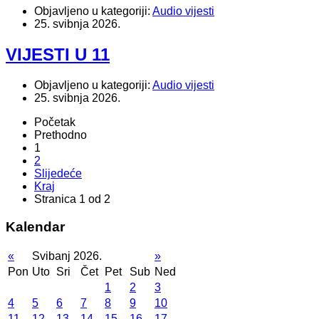
Objavljeno u kategoriji:
Audio vijesti
25. svibnja 2026.
VIJESTI U 11
Objavljeno u kategoriji:
Audio vijesti
25. svibnja 2026.
Početak
Prethodno
1
2
Slijedeće
Kraj
Stranica 1 od 2
Kalendar
«
Svibanj 2026.
»
Pon
Uto
Sri
Čet
Pet
Sub
Ned
1
2
3
4
5
6
7
8
9
10
11
12
13
14
15
16
17