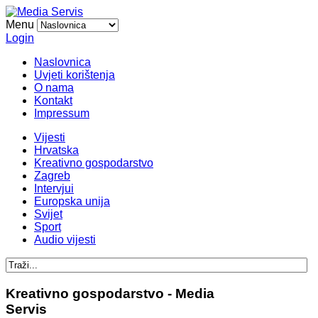
Menu
Login
Naslovnica
Uvjeti korištenja
O nama
Kontakt
Impressum
Vijesti
Hrvatska
Kreativno gospodarstvo
Zagreb
Intervjui
Europska unija
Svijet
Sport
Audio vijesti
Kreativno gospodarstvo - Media
Servis