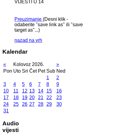
VIJESTI U 14
Preuzimanje
(Desni klik -
odaberite "save link as" ili "save
target as"...)
nazad na vrh
Kalendar
«
Kolovoz 2026.
»
Pon
Uto
Sri
Čet
Pet
Sub
Ned
1
2
3
4
5
6
7
8
9
10
11
12
13
14
15
16
17
18
19
20
21
22
23
24
25
26
27
28
29
30
31
Audio
vijesti