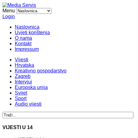
Menu
Login
Naslovnica
Uvjeti korištenja
O nama
Kontakt
Impressum
Vijesti
Hrvatska
Kreativno gospodarstvo
Zagreb
Intervjui
Europska unija
Svijet
Sport
Audio vijesti
VIJESTI U 14