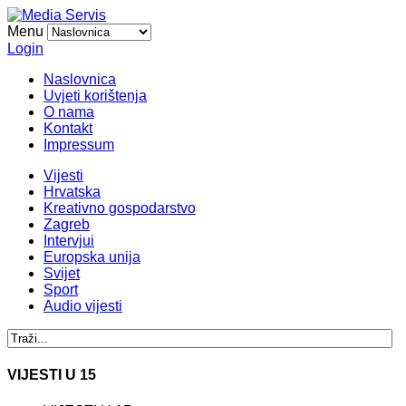
Menu
Login
Naslovnica
Uvjeti korištenja
O nama
Kontakt
Impressum
Vijesti
Hrvatska
Kreativno gospodarstvo
Zagreb
Intervjui
Europska unija
Svijet
Sport
Audio vijesti
VIJESTI U 15