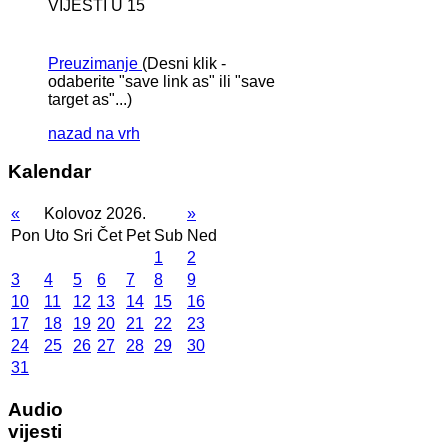
VIJESTI U 15
Preuzimanje
(Desni klik -
odaberite "save link as" ili "save
target as"...)
nazad na vrh
Kalendar
«
Kolovoz 2026.
»
Pon
Uto
Sri
Čet
Pet
Sub
Ned
1
2
3
4
5
6
7
8
9
10
11
12
13
14
15
16
17
18
19
20
21
22
23
24
25
26
27
28
29
30
31
Audio
vijesti