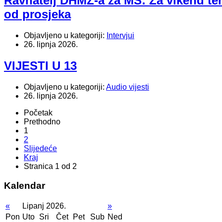
Ravnatelj DHMZ-a za MS: Za vikend temp
od prosjeka
Objavljeno u kategoriji:
Intervjui
26. lipnja 2026.
VIJESTI U 13
Objavljeno u kategoriji:
Audio vijesti
26. lipnja 2026.
Početak
Prethodno
1
2
Slijedeće
Kraj
Stranica 1 od 2
Kalendar
«
Lipanj 2026.
»
Pon
Uto
Sri
Čet
Pet
Sub
Ned