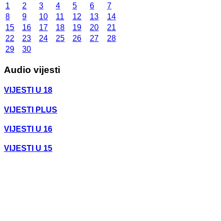
1
2
3
4
5
6
7
8
9
10
11
12
13
14
15
16
17
18
19
20
21
22
23
24
25
26
27
28
29
30
Audio vijesti
VIJESTI U 18
VIJESTI PLUS
VIJESTI U 16
VIJESTI U 15