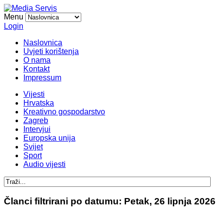
Menu
Login
Naslovnica
Uvjeti korištenja
O nama
Kontakt
Impressum
Vijesti
Hrvatska
Kreativno gospodarstvo
Zagreb
Intervjui
Europska unija
Svijet
Sport
Audio vijesti
Članci filtrirani po datumu: Petak, 26 lipnja 2026