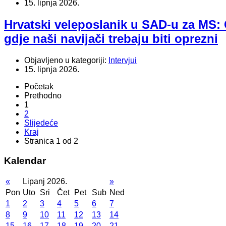
15. lipnja 2026.
Hrvatski veleposlanik u SAD-u za MS: C
gdje naši navijači trebaju biti oprezni
Objavljeno u kategoriji:
Intervjui
15. lipnja 2026.
Početak
Prethodno
1
2
Slijedeće
Kraj
Stranica 1 od 2
Kalendar
«
Lipanj 2026.
»
Pon
Uto
Sri
Čet
Pet
Sub
Ned
1
2
3
4
5
6
7
8
9
10
11
12
13
14
15
16
17
18
19
20
21