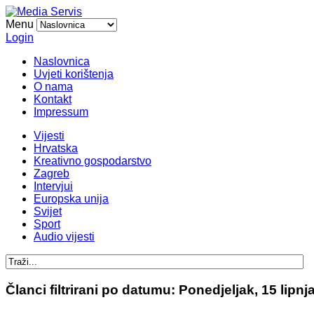
Menu
Login
Naslovnica
Uvjeti korištenja
O nama
Kontakt
Impressum
Vijesti
Hrvatska
Kreativno gospodarstvo
Zagreb
Intervjui
Europska unija
Svijet
Sport
Audio vijesti
Članci filtrirani po datumu: Ponedjeljak, 15 lipnj