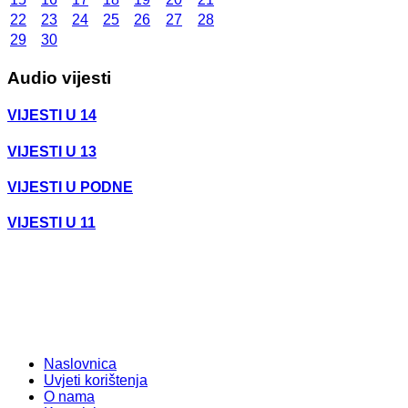
22
23
24
25
26
27
28
29
30
Audio vijesti
VIJESTI U 14
VIJESTI U 13
VIJESTI U PODNE
VIJESTI U 11
Naslovnica
Uvjeti korištenja
O nama