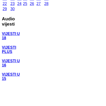
22
23
24
25
26
27
28
29
30
Audio
vijesti
VIJESTI U
18
VIJESTI
PLUS
VIJESTI U
16
VIJESTI U
15