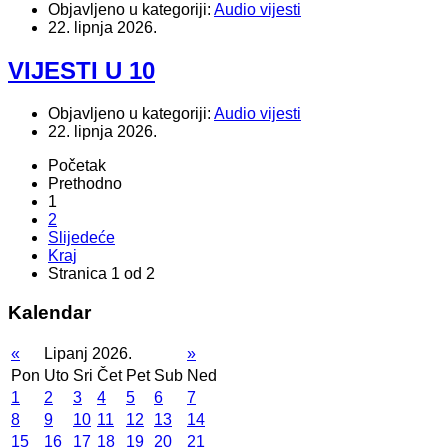
Objavljeno u kategoriji:
Audio vijesti
22. lipnja 2026.
VIJESTI U 10
Objavljeno u kategoriji:
Audio vijesti
22. lipnja 2026.
Početak
Prethodno
1
2
Slijedeće
Kraj
Stranica 1 od 2
Kalendar
«
Lipanj 2026.
»
Pon
Uto
Sri
Čet
Pet
Sub
Ned
1
2
3
4
5
6
7
8
9
10
11
12
13
14
15
16
17
18
19
20
21