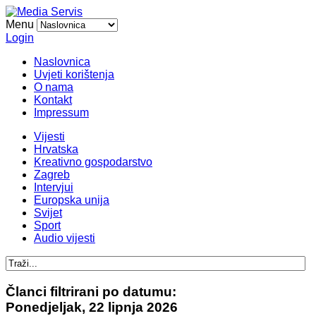
Menu
Login
Naslovnica
Uvjeti korištenja
O nama
Kontakt
Impressum
Vijesti
Hrvatska
Kreativno gospodarstvo
Zagreb
Intervjui
Europska unija
Svijet
Sport
Audio vijesti
Članci filtrirani po datumu:
Ponedjeljak, 22 lipnja 2026