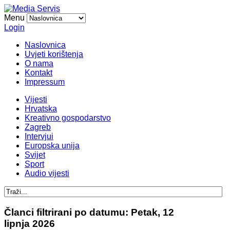
Menu
Login
Naslovnica
Uvjeti korištenja
O nama
Kontakt
Impressum
Vijesti
Hrvatska
Kreativno gospodarstvo
Zagreb
Intervjui
Europska unija
Svijet
Sport
Audio vijesti
Članci filtrirani po datumu: Petak, 12
lipnja 2026