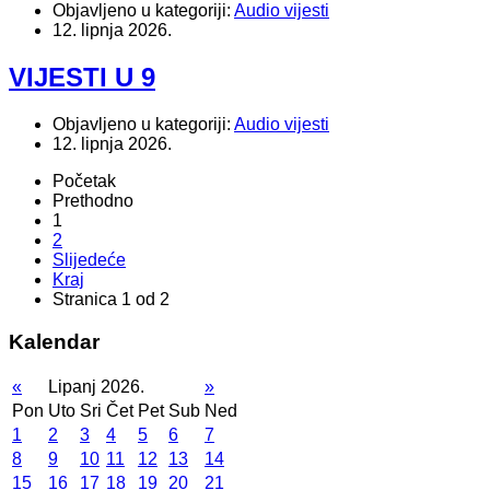
Objavljeno u kategoriji:
Audio vijesti
12. lipnja 2026.
VIJESTI U 9
Objavljeno u kategoriji:
Audio vijesti
12. lipnja 2026.
Početak
Prethodno
1
2
Slijedeće
Kraj
Stranica 1 od 2
Kalendar
«
Lipanj 2026.
»
Pon
Uto
Sri
Čet
Pet
Sub
Ned
1
2
3
4
5
6
7
8
9
10
11
12
13
14
15
16
17
18
19
20
21