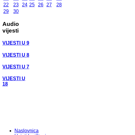
22
23
24
25
26
27
28
29
30
Audio
vijesti
VIJESTI U 9
VIJESTI U 8
VIJESTI U 7
VIJESTI U
18
Naslovnica