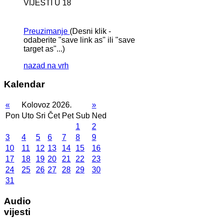
VIJESTI U 18
Preuzimanje
(Desni klik -
odaberite "save link as" ili "save
target as"...)
nazad na vrh
Kalendar
«
Kolovoz 2026.
»
Pon
Uto
Sri
Čet
Pet
Sub
Ned
1
2
3
4
5
6
7
8
9
10
11
12
13
14
15
16
17
18
19
20
21
22
23
24
25
26
27
28
29
30
31
Audio
vijesti