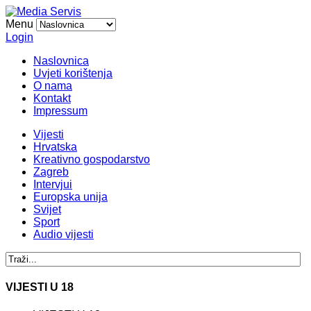
Menu
Login
Naslovnica
Uvjeti korištenja
O nama
Kontakt
Impressum
Vijesti
Hrvatska
Kreativno gospodarstvo
Zagreb
Intervjui
Europska unija
Svijet
Sport
Audio vijesti
VIJESTI U 18