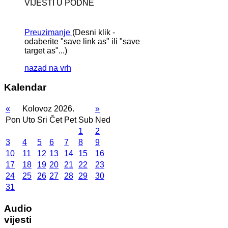
VIJESTI U PODNE
Preuzimanje
(Desni klik -
odaberite "save link as" ili "save
target as"...)
nazad na vrh
Kalendar
«
Kolovoz 2026.
»
Pon
Uto
Sri
Čet
Pet
Sub
Ned
1
2
3
4
5
6
7
8
9
10
11
12
13
14
15
16
17
18
19
20
21
22
23
24
25
26
27
28
29
30
31
Audio
vijesti