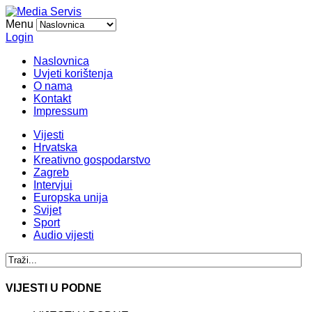
Menu
Login
Naslovnica
Uvjeti korištenja
O nama
Kontakt
Impressum
Vijesti
Hrvatska
Kreativno gospodarstvo
Zagreb
Intervjui
Europska unija
Svijet
Sport
Audio vijesti
VIJESTI U PODNE