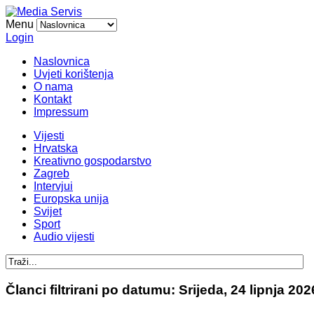
Menu
Login
Naslovnica
Uvjeti korištenja
O nama
Kontakt
Impressum
Vijesti
Hrvatska
Kreativno gospodarstvo
Zagreb
Intervjui
Europska unija
Svijet
Sport
Audio vijesti
Članci filtrirani po datumu: Srijeda, 24 lipnja 202