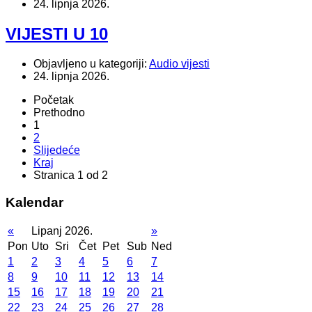
24. lipnja 2026.
VIJESTI U 10
Objavljeno u kategoriji:
Audio vijesti
24. lipnja 2026.
Početak
Prethodno
1
2
Slijedeće
Kraj
Stranica 1 od 2
Kalendar
«
Lipanj 2026.
»
Pon
Uto
Sri
Čet
Pet
Sub
Ned
1
2
3
4
5
6
7
8
9
10
11
12
13
14
15
16
17
18
19
20
21
22
23
24
25
26
27
28