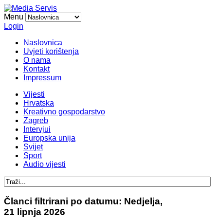
Menu
Login
Naslovnica
Uvjeti korištenja
O nama
Kontakt
Impressum
Vijesti
Hrvatska
Kreativno gospodarstvo
Zagreb
Intervjui
Europska unija
Svijet
Sport
Audio vijesti
Članci filtrirani po datumu: Nedjelja,
21 lipnja 2026