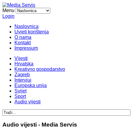
Menu
Login
Naslovnica
Uvjeti korištenja
O nama
Kontakt
Impressum
Vijesti
Hrvatska
Kreativno gospodarstvo
Zagreb
Intervjui
Europska unija
Svijet
Sport
Audio vijesti
Audio vijesti - Media Servis