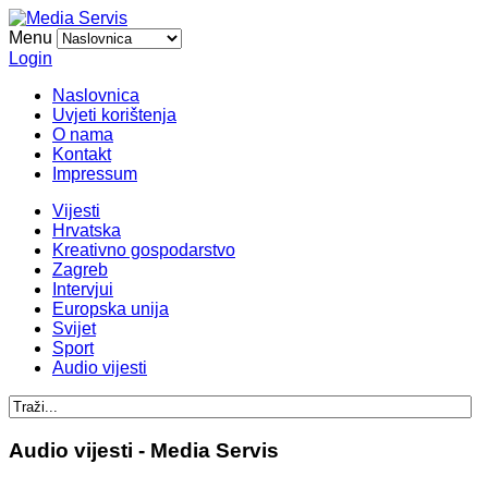
Menu
Login
Naslovnica
Uvjeti korištenja
O nama
Kontakt
Impressum
Vijesti
Hrvatska
Kreativno gospodarstvo
Zagreb
Intervjui
Europska unija
Svijet
Sport
Audio vijesti
Audio vijesti - Media Servis