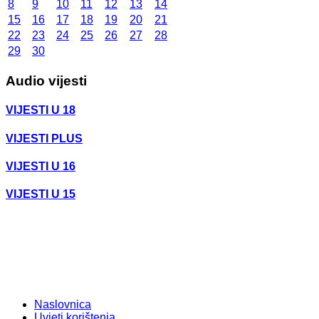
8
9
10
11
12
13
14
15
16
17
18
19
20
21
22
23
24
25
26
27
28
29
30
Audio vijesti
VIJESTI U 18
VIJESTI PLUS
VIJESTI U 16
VIJESTI U 15
Naslovnica
Uvjeti korištenja