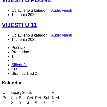
VIJESTI U PODNE
Objavljeno u kategoriji:
Audio vijesti
14. lipnja 2026.
VIJESTI U 11
Objavljeno u kategoriji:
Audio vijesti
14. lipnja 2026.
Početak
Prethodno
1
2
Slijedeće
Kraj
Stranica 1 od 2
Kalendar
«
Lipanj 2026.
»
Pon
Uto
Sri
Čet
Pet
Sub
Ned
1
2
3
4
5
6
7