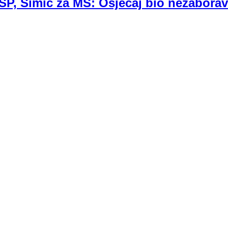
 SP, Šimić za MS: Osjećaj bio nezabora