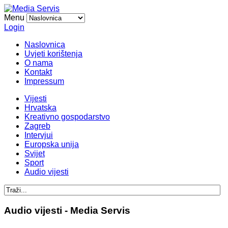
Menu
Login
Naslovnica
Uvjeti korištenja
O nama
Kontakt
Impressum
Vijesti
Hrvatska
Kreativno gospodarstvo
Zagreb
Intervjui
Europska unija
Svijet
Sport
Audio vijesti
Audio vijesti - Media Servis