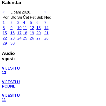
Kalendar
«
Lipanj 2026.
»
Pon
Uto
Sri
Čet
Pet
Sub
Ned
1
2
3
4
5
6
7
8
9
10
11
12
13
14
15
16
17
18
19
20
21
22
23
24
25
26
27
28
29
30
Audio
vijesti
VIJESTI U
13
VIJESTI U
PODNE
VIJESTI U
11