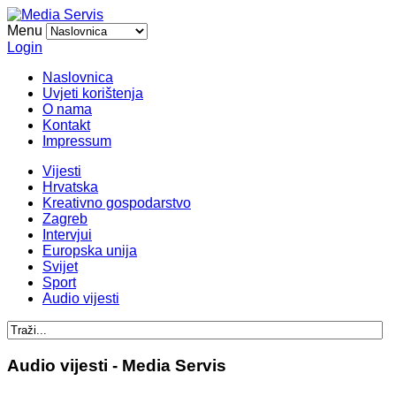
Menu
Login
Naslovnica
Uvjeti korištenja
O nama
Kontakt
Impressum
Vijesti
Hrvatska
Kreativno gospodarstvo
Zagreb
Intervjui
Europska unija
Svijet
Sport
Audio vijesti
Audio vijesti - Media Servis