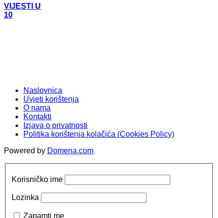
VIJESTI U
10
Naslovnica
Uvjeti korištenja
O nama
Kontakti
Izjava o privatnosti
Politika korištenja kolačića (Cookies Policy)
Powered by
Domena.com
Korisničko ime
Lozinka
Zapamti me