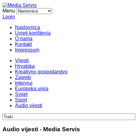
Menu
Login
Naslovnica
Uvjeti korištenja
O nama
Kontakt
Impressum
Vijesti
Hrvatska
Kreativno gospodarstvo
Zagreb
Intervjui
Europska unija
Svijet
Sport
Audio vijesti
Audio vijesti - Media Servis