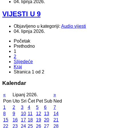
04. lipnja 2026.
VIJESTI U 9
Objavljeno u kategoriji:
Audio vijesti
04. lipnja 2026.
Početak
Prethodno
1
2
Slijedeće
Kraj
Stranica 1 od 2
Kalendar
«
Lipanj 2026.
»
Pon
Uto
Sri
Čet
Pet
Sub
Ned
1
2
3
4
5
6
7
8
9
10
11
12
13
14
15
16
17
18
19
20
21
22
23
24
25
26
27
28