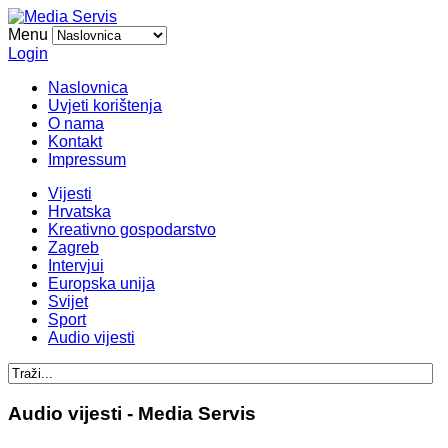
Menu
Login
Naslovnica
Uvjeti korištenja
O nama
Kontakt
Impressum
Vijesti
Hrvatska
Kreativno gospodarstvo
Zagreb
Intervjui
Europska unija
Svijet
Sport
Audio vijesti
Audio vijesti - Media Servis