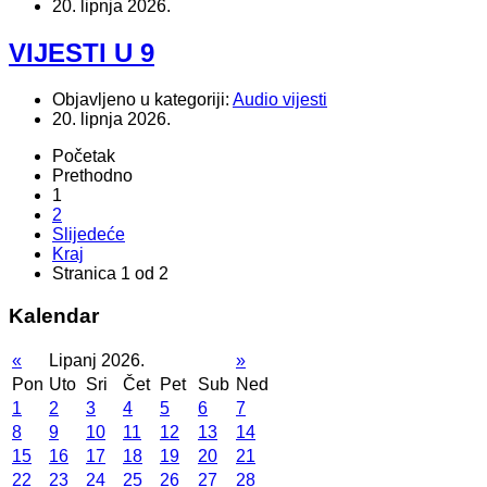
20. lipnja 2026.
VIJESTI U 9
Objavljeno u kategoriji:
Audio vijesti
20. lipnja 2026.
Početak
Prethodno
1
2
Slijedeće
Kraj
Stranica 1 od 2
Kalendar
«
Lipanj 2026.
»
Pon
Uto
Sri
Čet
Pet
Sub
Ned
1
2
3
4
5
6
7
8
9
10
11
12
13
14
15
16
17
18
19
20
21
22
23
24
25
26
27
28