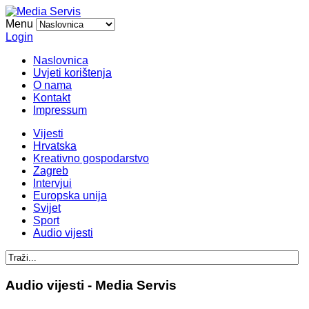
Menu
Login
Naslovnica
Uvjeti korištenja
O nama
Kontakt
Impressum
Vijesti
Hrvatska
Kreativno gospodarstvo
Zagreb
Intervjui
Europska unija
Svijet
Sport
Audio vijesti
Audio vijesti - Media Servis