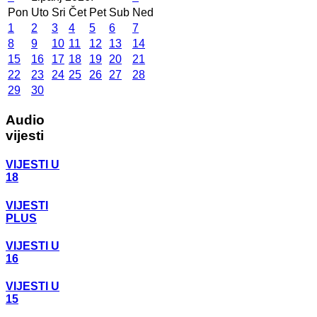
Pon
Uto
Sri
Čet
Pet
Sub
Ned
1
2
3
4
5
6
7
8
9
10
11
12
13
14
15
16
17
18
19
20
21
22
23
24
25
26
27
28
29
30
Audio
vijesti
VIJESTI U
18
VIJESTI
PLUS
VIJESTI U
16
VIJESTI U
15