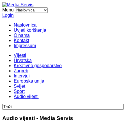
Menu
Login
Naslovnica
Uvjeti korištenja
O nama
Kontakt
Impressum
Vijesti
Hrvatska
Kreativno gospodarstvo
Zagreb
Intervjui
Europska unija
Svijet
Sport
Audio vijesti
Audio vijesti - Media Servis