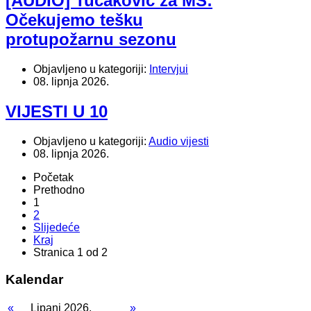
[AUDIO] Tucaković za MS:
Očekujemo tešku
protupožarnu sezonu
Objavljeno u kategoriji:
Intervjui
08. lipnja 2026.
VIJESTI U 10
Objavljeno u kategoriji:
Audio vijesti
08. lipnja 2026.
Početak
Prethodno
1
2
Slijedeće
Kraj
Stranica 1 od 2
Kalendar
«
Lipanj 2026.
»