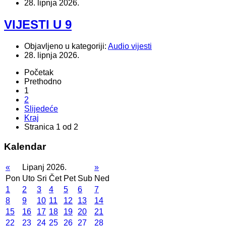
28. lipnja 2026.
VIJESTI U 9
Objavljeno u kategoriji:
Audio vijesti
28. lipnja 2026.
Početak
Prethodno
1
2
Slijedeće
Kraj
Stranica 1 od 2
Kalendar
«
Lipanj 2026.
»
Pon
Uto
Sri
Čet
Pet
Sub
Ned
1
2
3
4
5
6
7
8
9
10
11
12
13
14
15
16
17
18
19
20
21
22
23
24
25
26
27
28