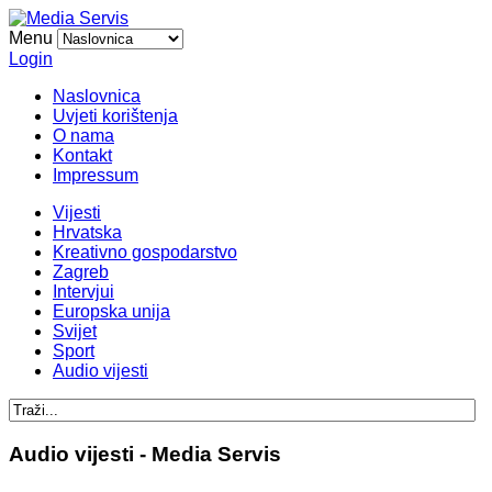
Menu
Login
Naslovnica
Uvjeti korištenja
O nama
Kontakt
Impressum
Vijesti
Hrvatska
Kreativno gospodarstvo
Zagreb
Intervjui
Europska unija
Svijet
Sport
Audio vijesti
Audio vijesti - Media Servis