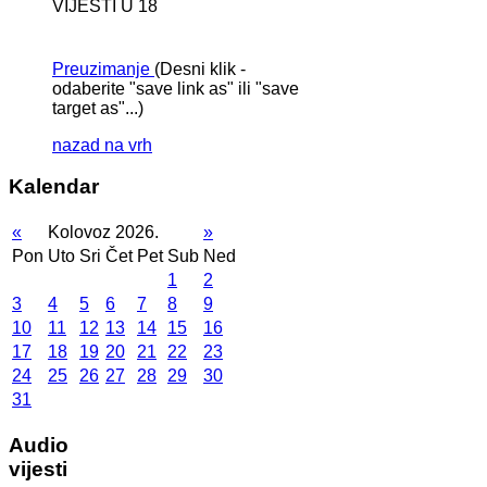
VIJESTI U 18
Preuzimanje
(Desni klik -
odaberite "save link as" ili "save
target as"...)
nazad na vrh
Kalendar
«
Kolovoz 2026.
»
Pon
Uto
Sri
Čet
Pet
Sub
Ned
1
2
3
4
5
6
7
8
9
10
11
12
13
14
15
16
17
18
19
20
21
22
23
24
25
26
27
28
29
30
31
Audio
vijesti