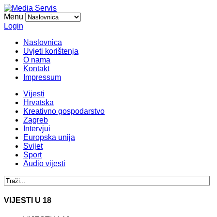
Menu
Login
Naslovnica
Uvjeti korištenja
O nama
Kontakt
Impressum
Vijesti
Hrvatska
Kreativno gospodarstvo
Zagreb
Intervjui
Europska unija
Svijet
Sport
Audio vijesti
VIJESTI U 18