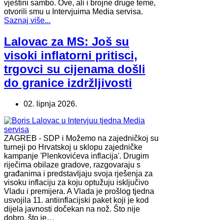
vještini sambo. Ove, ali i brojne druge teme,
otvorili smu u Intervjuima Media servisa.
Saznaj više...
Lalovac za MS: Još su
visoki inflatorni pritisci,
trgovci su cijenama došli
do granice izdržljivosti
02. lipnja 2026.
ZAGREB - SDP i Možemo na zajedničkoj su
turneji po Hrvatskoj u sklopu zajedničke
kampanje 'Plenkovićeva inflacija'. Drugim
riječima obilaze gradove, razgovaraju s
građanima i predstavljaju svoja rješenja za
visoku inflaciju za koju optužuju isključivo
Vladu i premijera. A Vlada je prošlog tjedna
usvojila 11. antiinflacijski paket koji je kod
dijela javnosti dočekan na nož. Što nije
dobro, što je…