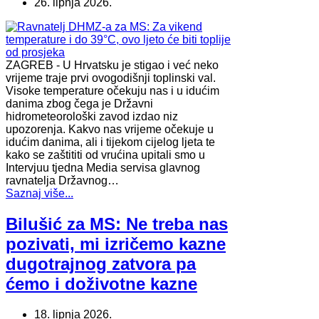
26. lipnja 2026.
ZAGREB - U Hrvatsku je stigao i već neko
vrijeme traje prvi ovogodišnji toplinski val.
Visoke temperature očekuju nas i u idućim
danima zbog čega je Državni
hidrometeorološki zavod izdao niz
upozorenja. Kakvo nas vrijeme očekuje u
idućim danima, ali i tijekom cijelog ljeta te
kako se zaštititi od vrućina upitali smo u
Intervjuu tjedna Media servisa glavnog
ravnatelja Državnog…
Saznaj više...
Bilušić za MS: Ne treba nas
pozivati, mi izričemo kazne
dugotrajnog zatvora pa
ćemo i doživotne kazne
18. lipnja 2026.