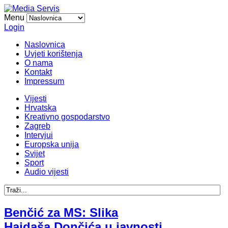
Menu
Login
Naslovnica
Uvjeti korištenja
O nama
Kontakt
Impressum
Vijesti
Hrvatska
Kreativno gospodarstvo
Zagreb
Intervjui
Europska unija
Svijet
Sport
Audio vijesti
Benčić za MS: Slika
Hajdaša Dončića u javnosti