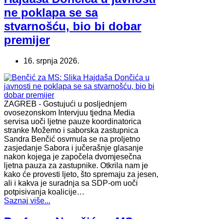
ne poklapa se sa
stvarnošću, bio bi dobar
premijer
16. srpnja 2026.
ZAGREB - Gostujući u posljednjem
ovosezonskom Intervjuu tjedna Media
servisa uoči ljetne pauze koordinatorica
stranke Možemo i saborska zastupnica
Sandra Benčić osvrnula se na proljetno
zasjedanje Sabora i jučerašnje glasanje
nakon kojega je započela dvomjesečna
ljetna pauza za zastupnike. Otkrila nam je
kako će provesti ljeto, što spremaju za jesen,
ali i kakva je suradnja sa SDP-om uoči
potpisivanja koalicije…
Saznaj više...