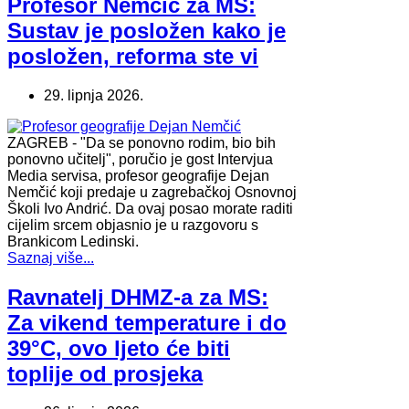
Profesor Nemčić za MS:
Sustav je posložen kako je
posložen, reforma ste vi
29. lipnja 2026.
ZAGREB - "Da se ponovno rodim, bio bih
ponovno učitelj", poručio je gost Intervjua
Media servisa, profesor geografije Dejan
Nemčić koji predaje u zagrebačkoj Osnovnoj
Školi Ivo Andrić. Da ovaj posao morate raditi
cijelim srcem objasnio je u razgovoru s
Brankicom Ledinski.
Saznaj više...
Ravnatelj DHMZ-a za MS:
Za vikend temperature i do
39°C, ovo ljeto će biti
toplije od prosjeka