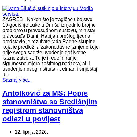
ZAGREB - Nakon što je tragično ubojstvo
19-godišnje Luke u Drnišu iznjedrilo brojne
probleme u pravosudnom sustavu, ministar
pravosuđa Damir Habijan prošlog tjedna
predstavio je rezultate rada Radne skupine
koja je predložila zakonodavne izmjene koje
prije svega sadrže uvođenje doživotne
kazne zatvora. Tu je i redefiniranje
sigurnosne mjera zaštitnog nadzora, ali i
uvođenje novog instituta - tretman i smještaj
u…
Saznaj više...
Antolković za MS: Popis
stanovništva sa Središnjim
registrom stanovništva
odlazi u povijest
12. lipnja 2026.