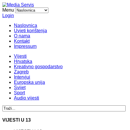
Menu
Login
Naslovnica
Uvjeti korištenja
O nama
Kontakt
Impressum
Vijesti
Hrvatska
Kreativno gospodarstvo
Zagreb
Intervjui
Europska unija
Svijet
Sport
Audio vijesti
VIJESTI U 13