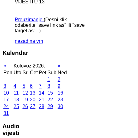
VIJESTI U 13
Preuzimanje
(Desni klik -
odaberite "save link as" ili "save
target as"...)
nazad na vrh
Kalendar
«
Kolovoz 2026.
»
Pon
Uto
Sri
Čet
Pet
Sub
Ned
1
2
3
4
5
6
7
8
9
10
11
12
13
14
15
16
17
18
19
20
21
22
23
24
25
26
27
28
29
30
31
Audio
vijesti