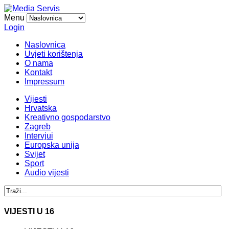
Menu
Login
Naslovnica
Uvjeti korištenja
O nama
Kontakt
Impressum
Vijesti
Hrvatska
Kreativno gospodarstvo
Zagreb
Intervjui
Europska unija
Svijet
Sport
Audio vijesti
VIJESTI U 16