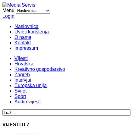
Menu
Login
Naslovnica
Uvjeti korištenja
O nama
Kontakt
Impressum
Vijesti
Hrvatska
Kreativno gospodarstvo
Zagreb
Intervjui
Europska unija
Svijet
Sport
Audio vijesti
VIJESTI U 7