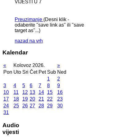
VIJESTI U 7
Preuzimanje
(Desni klik -
odaberite "save link as" ili "save
target as"...)
nazad na vrh
Kalendar
«
Kolovoz 2026.
»
Pon
Uto
Sri
Čet
Pet
Sub
Ned
1
2
3
4
5
6
7
8
9
10
11
12
13
14
15
16
17
18
19
20
21
22
23
24
25
26
27
28
29
30
31
Audio
vijesti