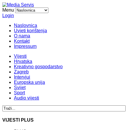
Menu
Login
Naslovnica
Uvjeti korištenja
O nama
Kontakt
Impressum
Vijesti
Hrvatska
Kreativno gospodarstvo
Zagreb
Intervjui
Europska unija
Svijet
Sport
Audio vijesti
VIJESTI PLUS