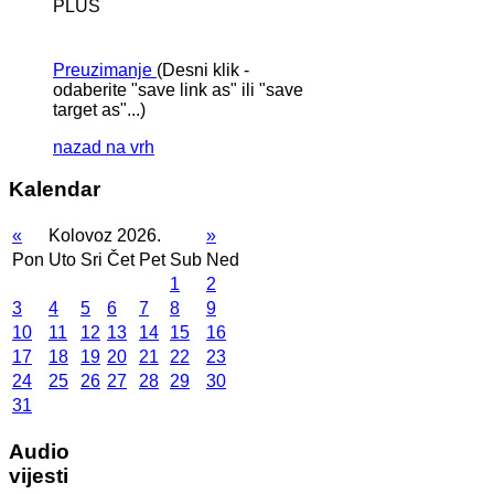
PLUS
Preuzimanje
(Desni klik -
odaberite "save link as" ili "save
target as"...)
nazad na vrh
Kalendar
«
Kolovoz 2026.
»
Pon
Uto
Sri
Čet
Pet
Sub
Ned
1
2
3
4
5
6
7
8
9
10
11
12
13
14
15
16
17
18
19
20
21
22
23
24
25
26
27
28
29
30
31
Audio
vijesti