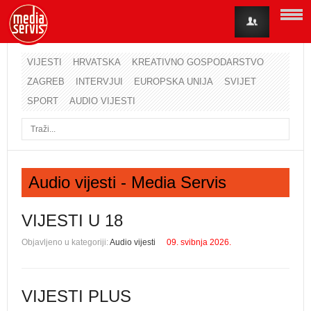
VIJESTI
HRVATSKA
KREATIVNO GOSPODARSTVO
ZAGREB
INTERVJUI
EUROPSKA UNIJA
SVIJET
Korisničko ime
SPORT
AUDIO VIJESTI
Lozinka
Zapamti me
Audio vijesti - Media Servis
Zaboravili ste lozinku?
Zaboravili ste korisničko ime?
VIJESTI U 18
Objavljeno u kategoriji:
Audio vijesti
09. svibnja 2026.
VIJESTI PLUS