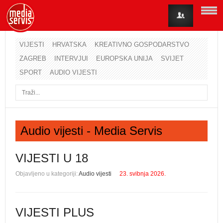
VIJESTI
HRVATSKA
KREATIVNO GOSPODARSTVO
ZAGREB
INTERVJUI
EUROPSKA UNIJA
SVIJET
Korisničko ime
SPORT
AUDIO VIJESTI
Lozinka
Zapamti me
Audio vijesti - Media Servis
Zaboravili ste lozinku?
Zaboravili ste korisničko ime?
VIJESTI U 18
Objavljeno u kategoriji:
Audio vijesti
23. svibnja 2026.
VIJESTI PLUS