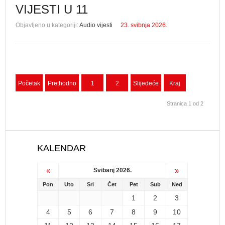
VIJESTI U 11
Objavljeno u kategoriji:
Audio vijesti
23. svibnja 2026.
Početak
Prethodno
1
2
Slijedeće
Kraj
Stranica 1 od 2
KALENDAR
«
»
Svibanj 2026.
Pon
Uto
Sri
Čet
Pet
Sub
Ned
1
2
3
4
5
6
7
8
9
10