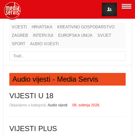
VIJESTI
HRVATSKA
KREATIVNO GOSPODARSTVO
ZAGREB
INTERVJUI
EUROPSKA UNIJA
SVIJET
Korisničko ime
SPORT
AUDIO VIJESTI
Lozinka
Zapamti me
Audio vijesti - Media Servis
Zaboravili ste lozinku?
Zaboravili ste korisničko ime?
VIJESTI U 18
Objavljeno u kategoriji:
Audio vijesti
08. svibnja 2026.
VIJESTI PLUS