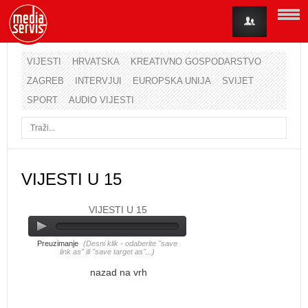
VIJESTI
HRVATSKA
KREATIVNO GOSPODARSTVO
ZAGREB
INTERVJUI
EUROPSKA UNIJA
SVIJET
Korisničko ime
SPORT
AUDIO VIJESTI
Lozinka
Zapamti me
VIJESTI U 15
VIJESTI U 15
Zaboravili ste lozinku?
Zaboravili ste korisničko ime?
Preuzimanje
(Desni klik - odaberite "save
link as" ili "save target as"...)
nazad na vrh