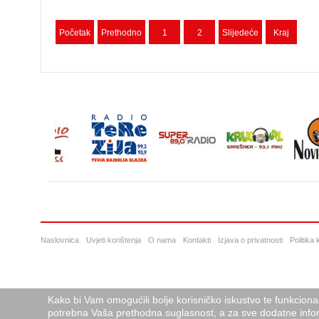
Početak
Prethodno
1
2
Slijedeće
Kraj
Naslovnica
Uvjeti korištenja
O nama
Kontakti
Izjava o privatnosti
Politika
Kako bi Vam omogućili bolje korisničko iskustvo te funkciona
potrebna Vaša prethodna suglasnost, a za sve dodatne infor