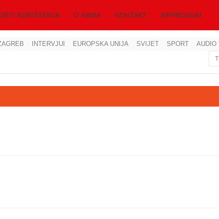
JETI KORIŠTENJA
O NAMA
KONTAKT
IMPRESSUM
ZAGREB
INTERVJUI
EUROPSKA UNIJA
SVIJET
SPORT
AUDIO 
Korisničko ime
Lozinka
Zapamti me
Zaboravili ste lozinku?
Zaboravili ste korisničko ime?