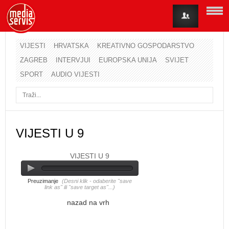
VIJESTI
HRVATSKA
KREATIVNO GOSPODARSTVO
ZAGREB
INTERVJUI
EUROPSKA UNIJA
SVIJET
Korisničko ime
SPORT
AUDIO VIJESTI
Lozinka
Zapamti me
VIJESTI U 9
VIJESTI U 9
Zaboravili ste lozinku?
Zaboravili ste korisničko ime?
Preuzimanje
(Desni klik - odaberite "save
link as" ili "save target as"...)
nazad na vrh