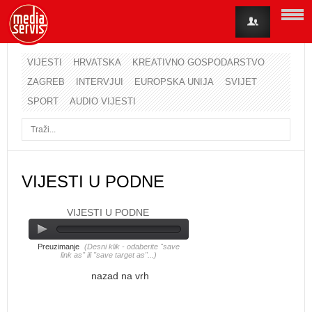
VIJESTI
HRVATSKA
KREATIVNO GOSPODARSTVO
ZAGREB
INTERVJUI
EUROPSKA UNIJA
SVIJET
Korisničko ime
SPORT
AUDIO VIJESTI
Lozinka
Zapamti me
VIJESTI U PODNE
VIJESTI U PODNE
Zaboravili ste lozinku?
Zaboravili ste korisničko ime?
Preuzimanje
(Desni klik - odaberite "save
link as" ili "save target as"...)
nazad na vrh