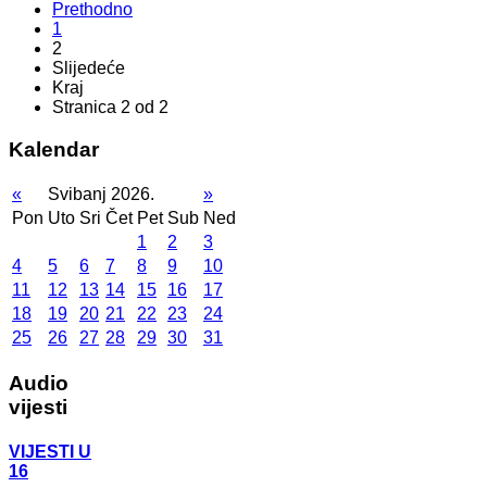
Prethodno
1
2
Slijedeće
Kraj
Stranica 2 od 2
Kalendar
«
Svibanj 2026.
»
Pon
Uto
Sri
Čet
Pet
Sub
Ned
1
2
3
4
5
6
7
8
9
10
11
12
13
14
15
16
17
18
19
20
21
22
23
24
25
26
27
28
29
30
31
Audio
vijesti
VIJESTI U
16