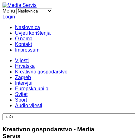
Menu
Login
Naslovnica
Uvjeti korištenja
O nama
Kontakt
Impressum
Vijesti
Hrvatska
Kreativno gospodarstvo
Zagreb
Intervjui
Europska unija
Svijet
Sport
Audio vijesti
Kreativno gospodarstvo - Media
Servis