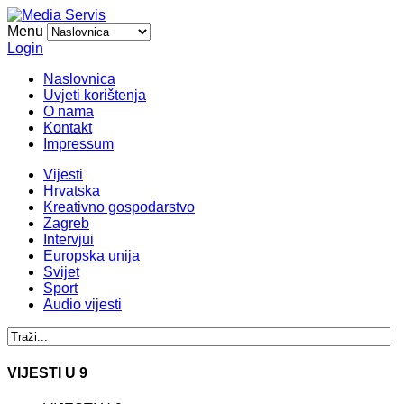
Menu
Login
Naslovnica
Uvjeti korištenja
O nama
Kontakt
Impressum
Vijesti
Hrvatska
Kreativno gospodarstvo
Zagreb
Intervjui
Europska unija
Svijet
Sport
Audio vijesti
VIJESTI U 9