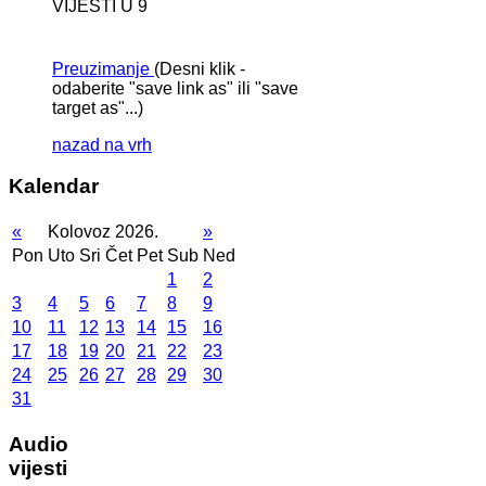
VIJESTI U 9
Preuzimanje
(Desni klik -
odaberite "save link as" ili "save
target as"...)
nazad na vrh
Kalendar
«
Kolovoz 2026.
»
Pon
Uto
Sri
Čet
Pet
Sub
Ned
1
2
3
4
5
6
7
8
9
10
11
12
13
14
15
16
17
18
19
20
21
22
23
24
25
26
27
28
29
30
31
Audio
vijesti