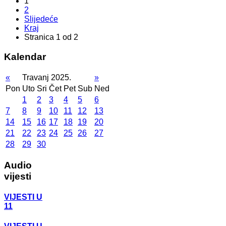
1
2
Slijedeće
Kraj
Stranica 1 od 2
Kalendar
«
Travanj 2025.
»
Pon
Uto
Sri
Čet
Pet
Sub
Ned
1
2
3
4
5
6
7
8
9
10
11
12
13
14
15
16
17
18
19
20
21
22
23
24
25
26
27
28
29
30
Audio
vijesti
VIJESTI U
11