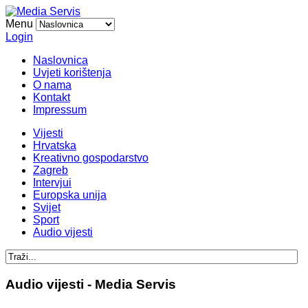
Menu
Login
Naslovnica
Uvjeti korištenja
O nama
Kontakt
Impressum
Vijesti
Hrvatska
Kreativno gospodarstvo
Zagreb
Intervjui
Europska unija
Svijet
Sport
Audio vijesti
Audio vijesti - Media Servis