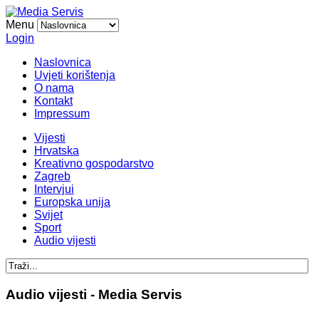
Menu
Login
Naslovnica
Uvjeti korištenja
O nama
Kontakt
Impressum
Vijesti
Hrvatska
Kreativno gospodarstvo
Zagreb
Intervjui
Europska unija
Svijet
Sport
Audio vijesti
Audio vijesti - Media Servis