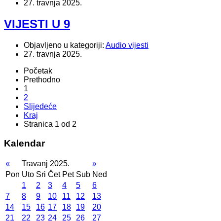
27. travnja 2025.
VIJESTI U 9
Objavljeno u kategoriji:
Audio vijesti
27. travnja 2025.
Početak
Prethodno
1
2
Slijedeće
Kraj
Stranica 1 od 2
Kalendar
«
Travanj 2025.
»
Pon
Uto
Sri
Čet
Pet
Sub
Ned
1
2
3
4
5
6
7
8
9
10
11
12
13
14
15
16
17
18
19
20
21
22
23
24
25
26
27