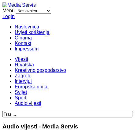
Menu
Login
Naslovnica
Uvjeti korištenja
O nama
Kontakt
Impressum
Vijesti
Hrvatska
Kreativno gospodarstvo
Zagreb
Intervjui
Europska unija
Svijet
Sport
Audio vijesti
Audio vijesti - Media Servis