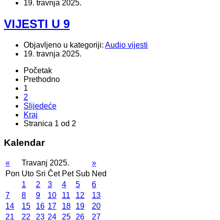
19. travnja 2025.
VIJESTI U 9
Objavljeno u kategoriji:
Audio vijesti
19. travnja 2025.
Početak
Prethodno
1
2
Slijedeće
Kraj
Stranica 1 od 2
Kalendar
«
Travanj 2025.
»
Pon
Uto
Sri
Čet
Pet
Sub
Ned
1
2
3
4
5
6
7
8
9
10
11
12
13
14
15
16
17
18
19
20
21
22
23
24
25
26
27