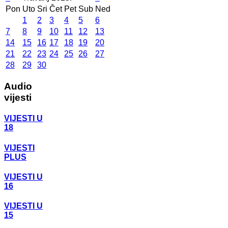
Pon
Uto
Sri
Čet
Pet
Sub
Ned
1
2
3
4
5
6
7
8
9
10
11
12
13
14
15
16
17
18
19
20
21
22
23
24
25
26
27
28
29
30
Audio
vijesti
VIJESTI U
18
VIJESTI
PLUS
VIJESTI U
16
VIJESTI U
15