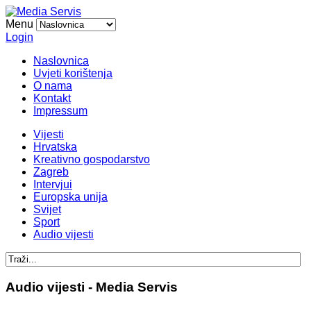
Menu
Login
Naslovnica
Uvjeti korištenja
O nama
Kontakt
Impressum
Vijesti
Hrvatska
Kreativno gospodarstvo
Zagreb
Intervjui
Europska unija
Svijet
Sport
Audio vijesti
Audio vijesti - Media Servis