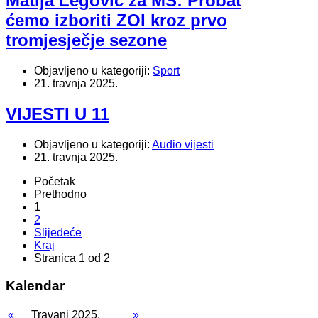
Matija Legović za MS: Probat
ćemo izboriti ZOI kroz prvo
tromjesječje sezone
Objavljeno u kategoriji:
Sport
21. travnja 2025.
VIJESTI U 11
Objavljeno u kategoriji:
Audio vijesti
21. travnja 2025.
Početak
Prethodno
1
2
Slijedeće
Kraj
Stranica 1 od 2
Kalendar
«
Travanj 2025.
»