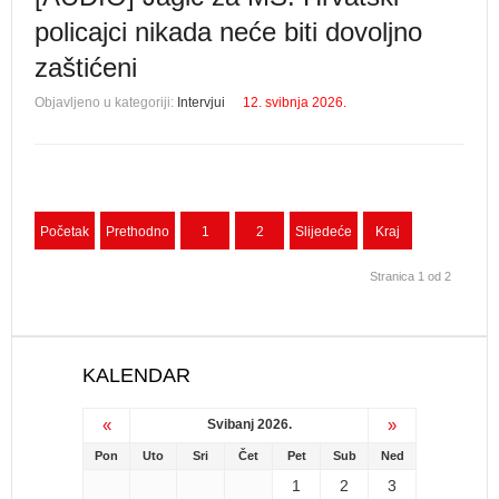
policajci nikada neće biti dovoljno
zaštićeni
Objavljeno u kategoriji:
Intervjui
12. svibnja 2026.
Početak
Prethodno
1
2
Slijedeće
Kraj
Stranica 1 od 2
KALENDAR
«
»
Svibanj 2026.
Pon
Uto
Sri
Čet
Pet
Sub
Ned
1
2
3