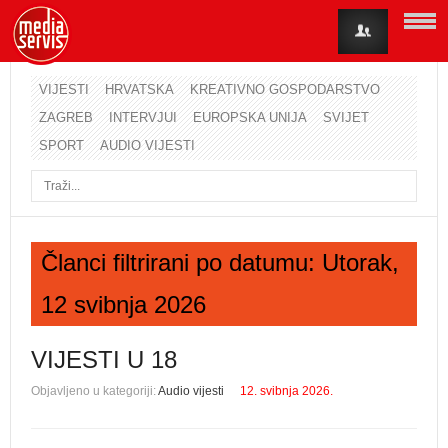
VIJESTI
HRVATSKA
KREATIVNO GOSPODARSTVO
ZAGREB
INTERVJUI
EUROPSKA UNIJA
SVIJET
Korisničko ime
SPORT
AUDIO VIJESTI
Lozinka
Zapamti me
Članci filtrirani po datumu: Utorak,
12 svibnja 2026
Zaboravili ste lozinku?
Zaboravili ste korisničko ime?
VIJESTI U 18
Objavljeno u kategoriji:
Audio vijesti
12. svibnja 2026.