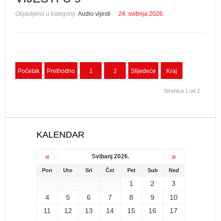
Objavljeno u kategoriji:
Audio vijesti
24. svibnja 2026.
Početak
Prethodno
1
2
Slijedeće
Kraj
Stranica 1 od 2
KALENDAR
«
»
Svibanj 2026.
Pon
Uto
Sri
Čet
Pet
Sub
Ned
1
2
3
4
5
6
7
8
9
10
11
12
13
14
15
16
17