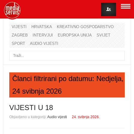
VIJESTI
HRVATSKA
KREATIVNO GOSPODARSTVO
ZAGREB
INTERVJUI
EUROPSKA UNIJA
SVIJET
Korisničko ime
SPORT
AUDIO VIJESTI
Lozinka
Zapamti me
Članci filtrirani po datumu: Nedjelja,
24 svibnja 2026
Zaboravili ste lozinku?
Zaboravili ste korisničko ime?
VIJESTI U 18
Objavljeno u kategoriji:
Audio vijesti
24. svibnja 2026.