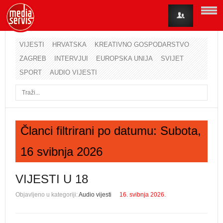
VIJESTI
HRVATSKA
KREATIVNO GOSPODARSTVO
ZAGREB
INTERVJUI
EUROPSKA UNIJA
SVIJET
Korisničko ime
SPORT
AUDIO VIJESTI
Lozinka
Zapamti me
Članci filtrirani po datumu: Subota,
16 svibnja 2026
Zaboravili ste lozinku?
Zaboravili ste korisničko ime?
VIJESTI U 18
Objavljeno u kategoriji:
Audio vijesti
16. svibnja 2026.