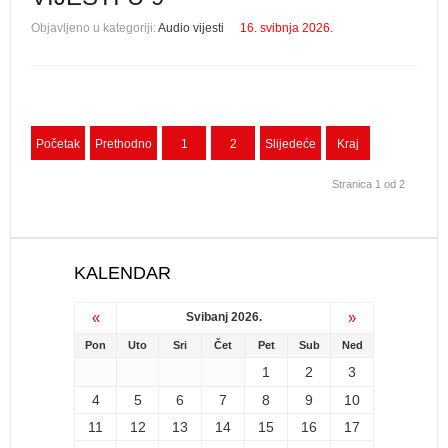
Objavljeno u kategoriji:
Audio vijesti
16. svibnja 2026.
Početak
Prethodno
1
2
Slijedeće
Kraj
Stranica 1 od 2
KALENDAR
«
»
Svibanj 2026.
Pon
Uto
Sri
Čet
Pet
Sub
Ned
1
2
3
4
5
6
7
8
9
10
11
12
13
14
15
16
17