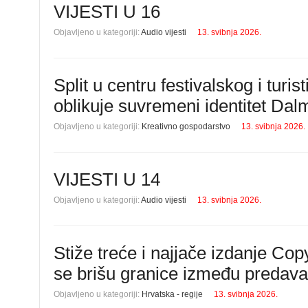
VIJESTI U 16
Objavljeno u kategoriji:
Audio vijesti
13. svibnja 2026.
Split u centru festivalskog i tur
oblikuje suvremeni identitet Dal
Objavljeno u kategoriji:
Kreativno gospodarstvo
13. svibnja 2026.
VIJESTI U 14
Objavljeno u kategoriji:
Audio vijesti
13. svibnja 2026.
Stiže treće i najjače izdanje Cop
se brišu granice između predava
Objavljeno u kategoriji:
Hrvatska - regije
13. svibnja 2026.