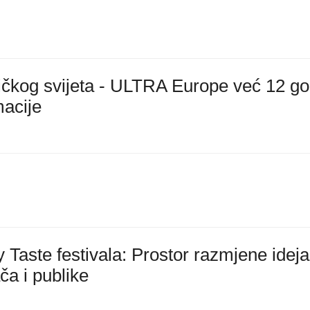
ističkog svijeta - ULTRA Europe već 12 g
macije
y Taste festivala: Prostor razmjene idej
ča i publike