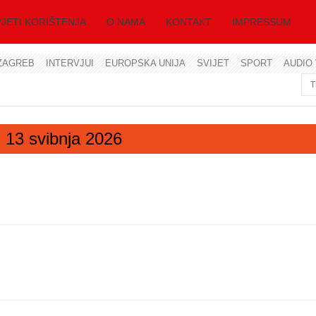
JETI KORIŠTENJA
O NAMA
KONTAKT
IMPRESSUM
ZAGREB
INTERVJUI
EUROPSKA UNIJA
SVIJET
SPORT
AUDIO 
Korisničko ime
Lozinka
a, 13 svibnja 2026
Zapamti me
Zaboravili ste lozinku?
Zaboravili ste korisničko ime?