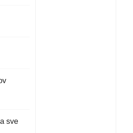
ov
ja sve