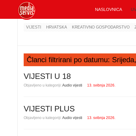
NASLOVNICA
UV
VIJESTI
HRVATSKA
KREATIVNO GOSPODARSTVO
Članci filtrirani po datumu: Srijed
VIJESTI U 18
Objavljeno u kategoriji:
Audio vijesti
13. svibnja 2026.
VIJESTI PLUS
Objavljeno u kategoriji:
Audio vijesti
13. svibnja 2026.