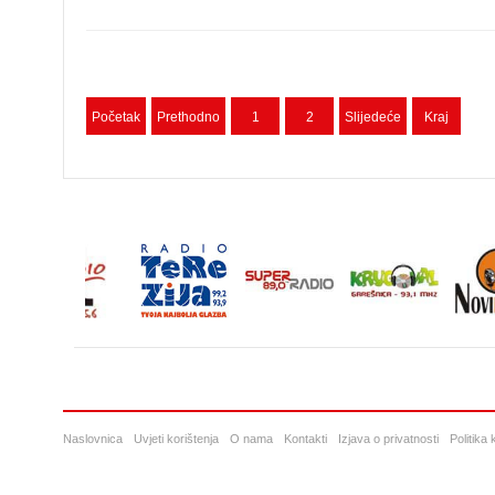
Početak
Prethodno
1
2
Slijedeće
Kraj
Naslovnica
Uvjeti korištenja
O nama
Kontakti
Izjava o privatnosti
Politika