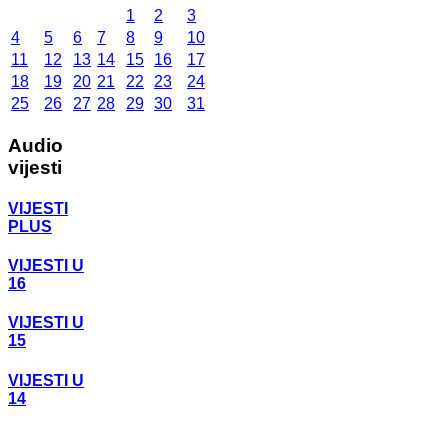
1
2
3
4
5
6
7
8
9
10
11
12
13
14
15
16
17
18
19
20
21
22
23
24
25
26
27
28
29
30
31
Audio
vijesti
VIJESTI
PLUS
VIJESTI U
16
VIJESTI U
15
VIJESTI U
14