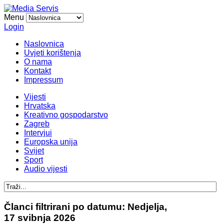
Menu
Login
Naslovnica
Uvjeti korištenja
O nama
Kontakt
Impressum
Vijesti
Hrvatska
Kreativno gospodarstvo
Zagreb
Intervjui
Europska unija
Svijet
Sport
Audio vijesti
Članci filtrirani po datumu: Nedjelja,
17 svibnja 2026